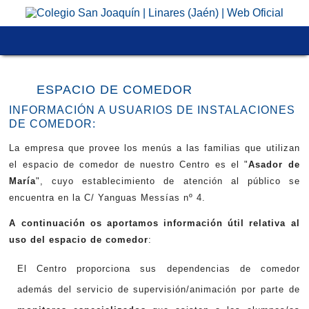
COOPERATIVAS DE ENSEÑANZA
INFANTIL
OFERTA EDUCATIVA
AULA MATINAL
¿QUIERES CONOCERNOS?
ORIENTACIÓN EDUCATIVA
HORARIOS
ESPACIO DE COMEDOR
#LAOTRACONCERTADA
PRIMARIA
INNOVACIÓN EDUCATIVA
ESPACIO DE COMEDOR
SOLICITUD DE PLAZA
EDUCACIÓN EMOCIONAL
DOCUMENTOS
INFORMACIÓN A USUARIOS DE INSTALACIONES
PRINCIPIOS
SECUNDARIA
ENGLISH PROJECT
CSJ-ORIENTA
MATRÍCULA
CSJ-ORIENTA
CALENDARIO
DE COMEDOR:
MODELO EDUCATIVO ACES
ORIENTACIÓN Y UAI
CLICK TO ENTER
UNIFORME
CONSÚLTANOS
MENÚS
La empresa que provee los menús a las familias que utilizan
POLÍTICA DE CALIDAD
DIRECCIÓN ACADÉMICA
ACTIVIDADES EXTRAESCOLARES
INSTALACIONES
PASEN/IPASEN
el espacio de comedor de nuestro Centro es el "
Asador de
María
", cuyo establecimiento de atención al público se
POLÍTICA MEDIOAMBIENTAL
CONSEJO RECTOR
ALGORITHMICS
AULA DE APOYO A LA INTEGRACIÓN
AMPA
encuentra en la C/ Yanguas Messías nº 4.
EXCELENCIA EDUCATIVA
COLABORADORES
EL CLUB DE LOS VIERNES
AULA SENSORIAL
LEGISLACIÓN
A continuación os aportamos información útil relativa al
CARÁCTER PROPIO
PERSONAL NO DOCENTE
RESERVA MATERIAL Y UNIFORME ESCOLAR
uso del espacio de comedor
:
¿POR QUÉ ELEGIRNOS?
ENTIDADES COLABORADORAS
PACKS DE MATERIAL ESCOLAR
El Centro proporciona sus dependencias de comedor
LIBROS ETAPA INFANTIL
además del servicio de supervisión/animación por parte de