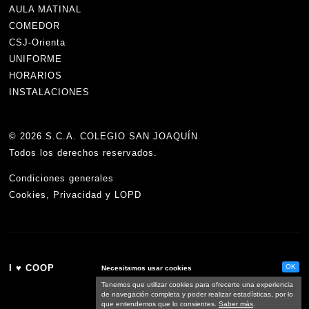
AULA MATINAL
COMEDOR
CSJ-Orienta
UNIFORME
HORARIOS
INSTALACIONES
©
2026 S.C.A. COLEGIO SAN JOAQUÍN
Todos los derechos reservados.
Condiciones generales
Cookies, Privacidad y LOPD
I ♥ COOP
OK
Necesitamos usar cookies
Tenemos que utilizar cookies para ofrecerte una experiencia
de navegación completa y poder realizar estadísticas, por lo
que entendemos que lo consientes.
Saber más
.