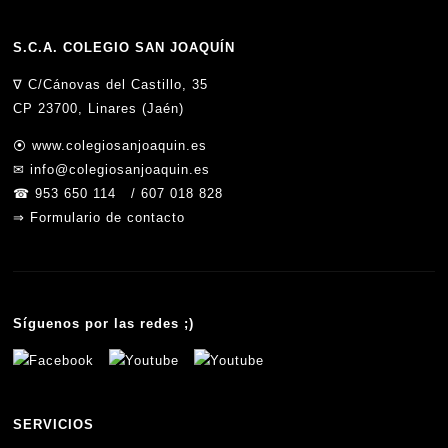
S.C.A. COLEGIO SAN JOAQUÍN
∇
C/Cánovas del Castillo, 35
CP 23700, Linares (Jaén)
⦿
www.colegiosanjoaquin.es
✉
info@colegiosanjoaquin.es
☎
953 650 114
/
607 018 828
⇒
Formulario de contacto
Síguenos por las redes ;)
SERVICIOS