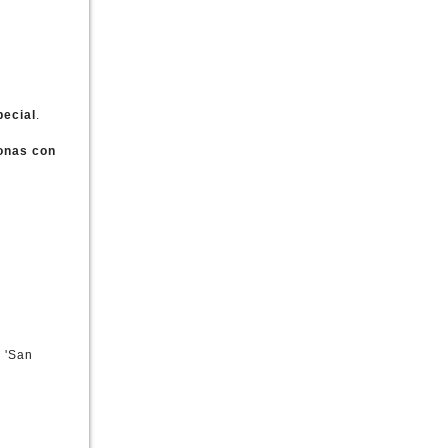
 MATERIAL Y UNIFORME
E MATERIAL ESCOLAR
TAPA INFANTIL
ecial
.
onas con
 'San