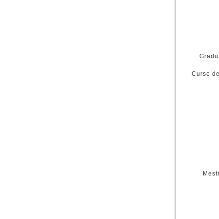
CARÁCTER PROPIO
PERSONAL NO DOCENTE
¿POR QUÉ ELEGIRNOS?
ENTIDADES COLABORADORAS
Gradu
Curso de
Mest