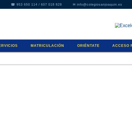
☎
953 650 114
/
607 018 828
✉
info@colegiosanjoaquin.es
ERVICIOS
MATRICULACIÓN
ORIÉNTATE
ACCESO 
A
ULA MATINAL
¿QUIERES CONOCERNOS?
ORIENTACIÓN EDUCATIVA
HORARIO
TIVA
SPACIO DE COMEDOR
SOLICITUD DE PLAZA
EDUCACIÓN EMOCIONAL
DOCUME
SJ-ORIENTA
MATRÍCULA
CSJ-ORIENTA
CALENDA
NIFORME
CONSÚLTANOS
MENÚS
RAESCOLARES
NSTALACIONES
PASEN/IP
ULA DE APOYO A LA INTEGRACIÓN
AMPA
IERNES
ULA SENSORIAL
LEGISLA