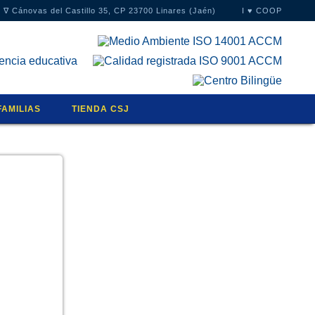
∇
Cánovas del Castillo 35, CP 23700 Linares (Jaén)
I ♥ COOP
FAMILIAS
TIENDA CSJ
S
NTOS
RIO
ASEN
CIÓN