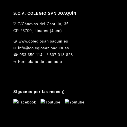
S.C.A. COLEGIO SAN JOAQUÍN
∇
C/Cánovas del Castillo, 35
CP 23700, Linares (Jaén)
⦿
www.colegiosanjoaquin.es
✉
info@colegiosanjoaquin.es
☎
953 650 114
/
607 018 828
⇒
Formulario de contacto
Síguenos por las redes ;)