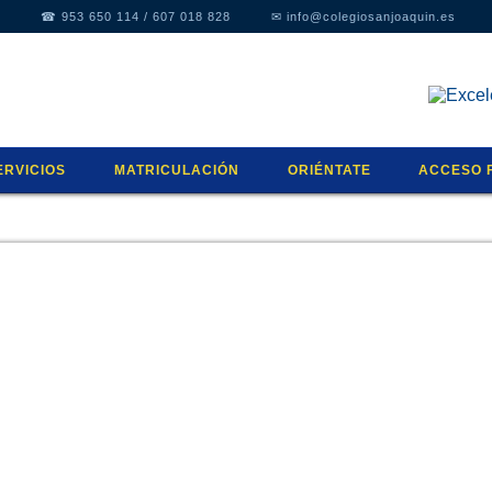
☎
953 650 114
/
607 018 828
✉
info@colegiosanjoaquin.es
ERVICIOS
MATRICULACIÓN
ORIÉNTATE
ACCESO 
A
ULA MATINAL
¿QUIERES CONOCERNOS?
ORIENTACIÓN EDUCATIVA
HORARIO
TIVA
SPACIO DE COMEDOR
SOLICITUD DE PLAZA
EDUCACIÓN EMOCIONAL
DOCUME
SJ-ORIENTA
MATRÍCULA
CSJ-ORIENTA
CALENDA
NIFORME
CONSÚLTANOS
MENÚS
RAESCOLARES
NSTALACIONES
PASEN/IP
ULA DE APOYO A LA INTEGRACIÓN
AMPA
IERNES
ULA SENSORIAL
LEGISLA