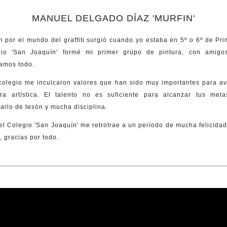
RESERVA
MANUEL DELGADO DÍAZ 'MURFIN'
ESCOLAR
PACKS D
ón por el mundo del graffiti surgió cuando yo estaba en 5º o 6º de Pri
gio 'San Joaquín' formé mi primer grupo de pintura, con amigo
LIBROS E
amos todo.
colegio me inculcaron valores que han sido muy importantes para a
ra artística. El talento no es suficiente para alcanzar tus met
rlo de tesón y mucha disciplina.
el Colegio 'San Joaquín' me retrotrae a un período de mucha felicidad
, gracias por todo.