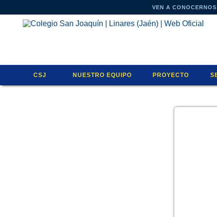
VEN A CONOCERNOS
CSJ
NUESTRO EQUIPO
PROYECTO
S
COOPERATIVAS DE ENSEÑANZA
INFANTIL
OFERTA EDUCATIV
A
#LAOTRACONCERTADA
PRIMARIA
INNOVACIÓN EDUCA
E
PRINCIPIOS
SECUNDARIA
ENGLISH PROJECT
C
MODELO EDUCATIVO ACES
ORIENTACIÓN Y UAI
CLICK TO ENTER
U
POLÍTICA DE CALIDAD
DIRECCIÓN ACADÉMICA
ACTIVIDADES EXT
I
POLÍTICA MEDIOAMBIENTAL
CONSEJO RECTOR
ALGORITHMICS
A
EXCELENCIA EDUCATIVA
COLABORADORES
EL CLUB DE LOS V
A