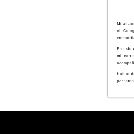
CARÁCTER PROPIO
PERSONAL NO DOCENTE
¿POR QUÉ ELEGIRNOS?
ENTIDADES COLABORADORAS
Mi afici
el Cole
compartí
En este 
mi carre
acompaña
Hablar d
por tanto