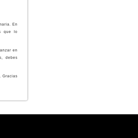
 MATERIAL Y UNIFORME
E MATERIAL ESCOLAR
maria. En
s que lo
TAPA INFANTIL
vanzar en
as, debes
. Gracias