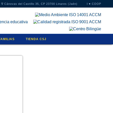
∇
Cánovas del Castillo 35, CP 23700 Linares (Jaén)
I ♥ COOP
FAMILIAS
TIENDA CSJ
S
NTOS
RIO
ASEN
CIÓN